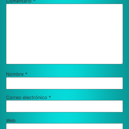
Comentario
*
Nombre
*
Correo electrónico
*
Web