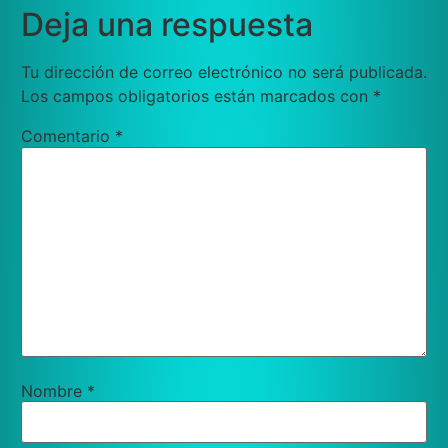
Deja una respuesta
Tu dirección de correo electrónico no será publicada.
Los campos obligatorios están marcados con
*
Comentario
*
Nombre
*