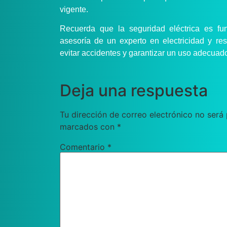
vigente.
Recuerda que la seguridad eléctrica es f
asesoría de un experto en electricidad y re
evitar accidentes y garantizar un uso adecuado
Deja una respuesta
Tu dirección de correo electrónico no será 
marcados con
*
Comentario
*