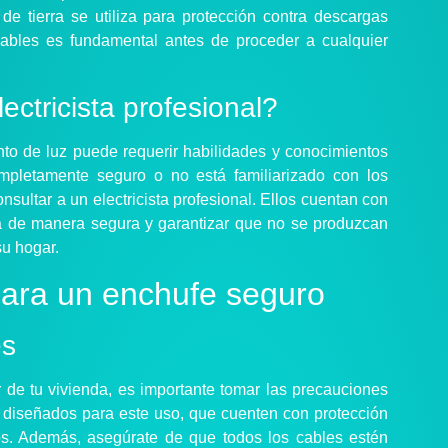
de tierra se utiliza para protección contra descargas
 cables es fundamental antes de proceder a cualquier
ctricista profesional?
nto de luz puede requerir habilidades y conocimientos
ompletamente seguro o no está familiarizado con los
sultar a un electricista profesional. Ellos cuentan con
rea de manera segura y garantizar que no se produzcan
su hogar.
para un enchufe seguro
es
or de tu vivienda, es importante tomar las precauciones
 diseñados para este uso, que cuenten con protección
os. Además, asegúrate de que todos los cables estén